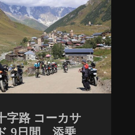
十字路 コーカサ
ド 9日間 添乗